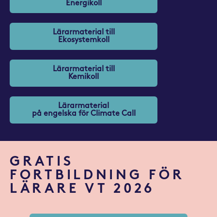
Energikoll
Lärarmaterial till
Ekosystemkoll
Lärarmaterial till
Kemikoll
Lärarmaterial
på engelska för Climate Call
GRATIS
FORTBILDNING FÖR
LÄRARE VT 2026