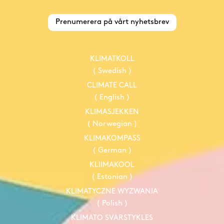
Prenumerera på vårt nyhetsbrev
KLIMATKOLL
( Swedish )
CLIMATE CALL
( English )
KLIMASJEKKEN
( Norwegian )
KLIMAKOMPASS
( German )
KLIIMAKOOL
( Estonian )
KLIMATYCZNE WYZWANIA
( Polish )
KLIMATO SVARSTYKLES