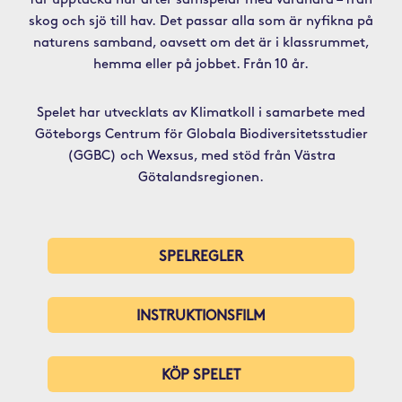
får upptäcka hur arter samspelar med varandra – från
skog och sjö till hav. Det passar alla som är nyfikna på
naturens samband, oavsett om det är i klassrummet,
hemma eller på jobbet. Från 10 år.
Spelet har utvecklats av Klimatkoll i samarbete med
Göteborgs Centrum för Globala Biodiversitetsstudier
(GGBC) och Wexsus, med stöd från Västra
Götalandsregionen.
SPELREGLER
INSTRUKTIONSFILM
KÖP SPELET