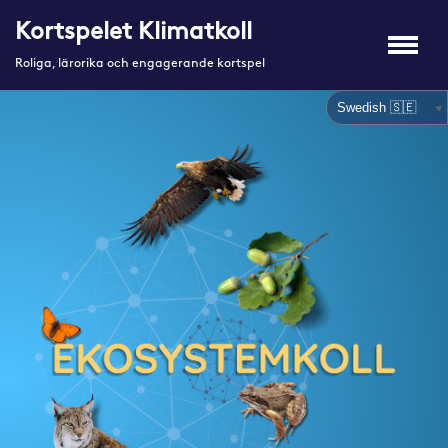
Kortspelet Klimatkoll
Hoppa
Roliga, lärorika och engagerande kortspel
till
innehåll