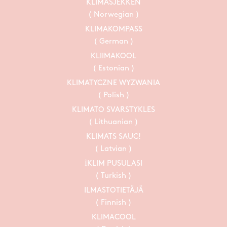
KLIMASJEKKEN
( Norwegian )
KLIMAKOMPASS
( German )
KLIIMAKOOL
( Estonian )
KLIMATYCZNE WYZWANIA
( Polish )
KLIMATO SVARSTYKLES
( Lithuanian )
KLIMATS SAUC!
( Latvian )
İKLIM PUSULASI
( Turkish )
ILMASTOTIETÄJÄ
( Finnish )
KLIMACOOL