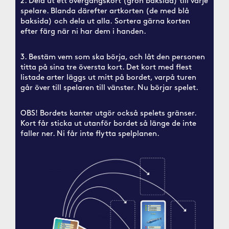
2. Dela ut ett övergångskort (grön baksida) till varje
spelare. Blanda därefter artkorten (de med blå
baksida) och dela ut alla.
Sortera gärna korten
efter färg när ni har dem i handen.
3. Bestäm vem som ska börja, och låt den personen
titta på sina tre översta kort. Det kort med flest
listade arter läggs ut mitt på bordet, varpå turen
går över till spelaren till vänster. Nu börjar spelet.
OBS! Bordets kanter utgör också spelets gränser.
Kort får sticka ut utanför bordet så länge de inte
faller ner. Ni får inte flytta spelplanen.