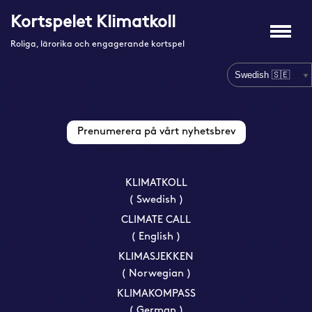
Nya registreringar har inaktiverats.
Kortspelet Klimatkoll
Hoppa
Roliga, lärorika och engagerande kortspel
till
innehåll
Prenumerera på vårt nyhetsbrev
KLIMATKOLL
( Swedish )
CLIMATE CALL
( English )
KLIMASJEKKEN
( Norwegian )
KLIMAKOMPASS
( German )