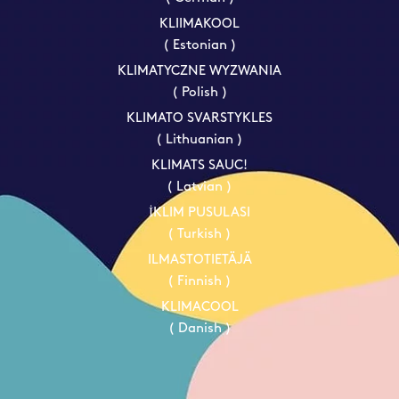
KLIIMAKOOL
( Estonian )
KLIMATYCZNE WYZWANIA
( Polish )
KLIMATO SVARSTYKLES
( Lithuanian )
KLIMATS SAUC!
( Latvian )
İKLIM PUSULASI
( Turkish )
ILMASTOTIETÄJÄ
( Finnish )
KLIMACOOL
( Danish )