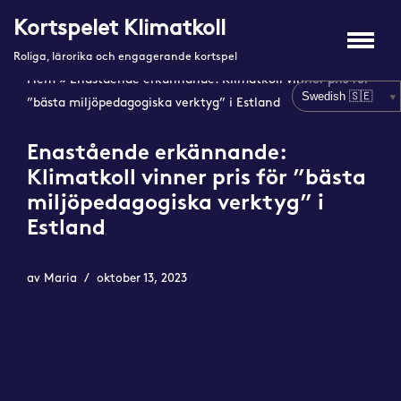
Kortspelet Klimatkoll
Hoppa
Roliga, lärorika och engagerande kortspel
till
Hem
»
Enastående erkännande: Klimatkoll vinner pris för
innehåll
”bästa miljöpedagogiska verktyg” i Estland
Enastående erkännande:
Klimatkoll vinner pris för ”bästa
miljöpedagogiska verktyg” i
Estland
av
Maria
oktober 13, 2023