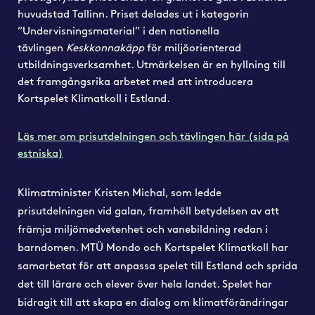
huvudstad Tallinn. Priset delades ut i kategorin
”Undervisningsmaterial”
i den nationella
tävlingen
Keskkonnakäpp
för miljöorienterad
utbildningsverksamhet. Utmärkelsen är en hyllning till
det framgångsrika arbetet med att introducera
Kortspelet Klimatkoll i Estland.
L
äs mer om prisutdelningen och tävlingen här (sida på
estniska)
Klimatminister Kristen Michal, som ledde
prisutdelningen vid galan, framhöll betydelsen av att
främja miljömedvetenhet och vanebildning redan i
barndomen. MTÜ Mondo och Kortspelet Klimatkoll har
samarbetat för att anpassa spelet till Estland och sprida
det till lärare och elever över hela landet. Spelet har
bidragit till att skapa en dialog om klimatförändringar